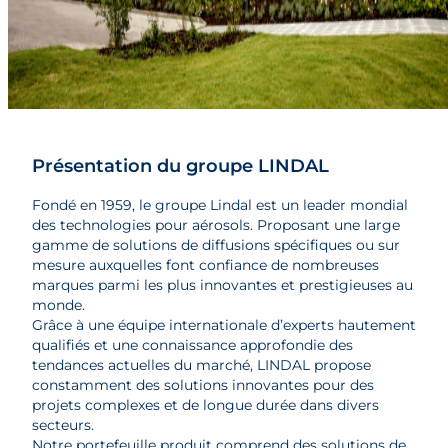
Présentation du groupe LINDAL
Fondé en 1959, le groupe Lindal est un leader mondial
des technologies pour aérosols. Proposant une large
gamme de solutions de diffusions spécifiques ou sur
mesure auxquelles font confiance de nombreuses
marques parmi les plus innovantes et prestigieuses au
monde.
Grâce à une équipe internationale d’experts hautement
qualifiés et une connaissance approfondie des
tendances actuelles du marché, LINDAL propose
constamment des solutions innovantes pour des
projets complexes et de longue durée dans divers
secteurs.
Notre portefeuille produit comprend des solutions de