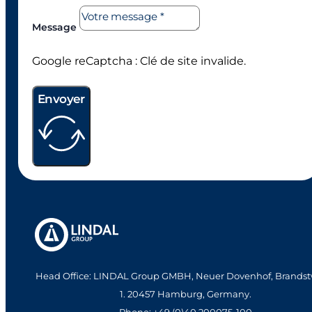
Message
Google reCaptcha : Clé de site invalide.
Envoyer
Head Office: LINDAL Group GMBH, Neuer Dovenhof, Brandst
1. 20457 Hamburg, Germany.
Phone: +49 (0)40 200075-100