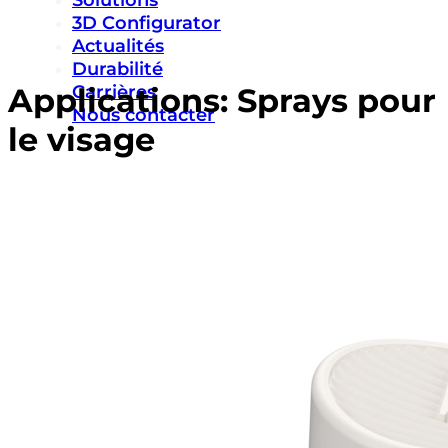
Solutions
3D Configurator
Actualités
Durabilité
Carrières
Applications:
Sprays pour
Nous contacter
le visage