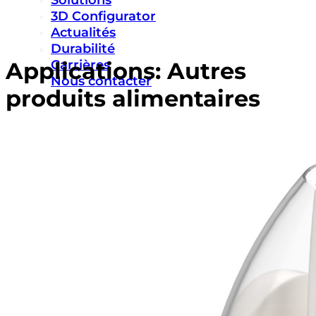
Solutions
3D Configurator
Actualités
Durabilité
Carrières
Applications:
Autres
Nous contacter
produits alimentaires