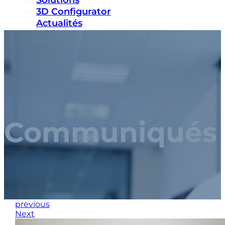
Solutions
3D Configurator
Actualités
Durabilité
Carrières
Nous contacter
Communiqués 
previous
Next